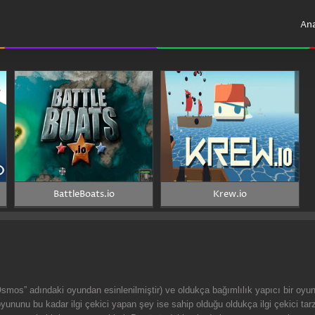
Ana
BattleBoats.io
Krew.io
Osmos” adındaki oyundan esinlenilmiştir) ve oldukça bağımlılık yapıcı bir oyu
nunu bu kadar ilgi çekici yapan şey ise sahip olduğu oldukça ilgi çekici tarz