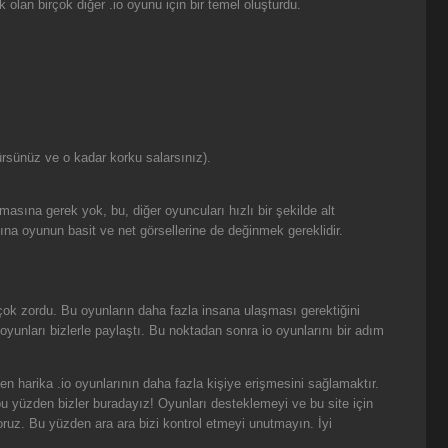
an birçok diğer .io oyunu için bir temel oluşturdu.
ürsünüz ve o kadar korku salarsınız).
masına gerek yok, bu, diğer oyuncuları hızlı bir şekilde alt
a oyunun basit ve net görsellerine de değinmek gereklidir.
 çok zordu. Bu oyunların daha fazla insana ulaşması gerektiğini
yunları bizlerle paylaştı. Bu noktadan sonra io oyunlarını bir adım
en harika .io oyunlarının daha fazla kişiye erişmesini sağlamaktır.
 bu yüzden bizler buradayız! Oyunları desteklemeyi ve bu site için
oruz. Bu yüzden ara ara bizi kontrol etmeyi unutmayın. İyi