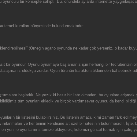
nculu bir konsepte sahipti. Bu, önündeki aylarda internette yaygınlaşacak ol
rı şu temel kuralları bünyesinde bulundurmaktadır:
çeklendirebilmesi” (Örneğin agario oynunda ne kadar çok yerseniz, o kadar büy
a basit bir oyundur. Oyunu oynamaya başlamanız için herhangi bir tecrübenizin ol
alaşmanız oldukça zordur. Oyun türünün karakteristiklerinden bahsetmek adın
ştırmalara başladık. Ne yazık ki hazır bir liste olmadan, bu oyunlara erişmek
ldiğimiz tüm oyunları ekledik ve birçok yardımsever oyuncu da kendi bildiği o
unların bir listesini bulabilirsiniz. Bu listenin amacı, kimi zaman fark edilmey
mlanmaları ve her birinin kendisine ait özel bir sitesinin bulunmasıdır. İşte,
en yeni io oyunlarını sitemize ekleyerek, listemizi güncel tutmak için çalışıy