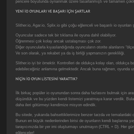
pencere boyutunda oynanmak üzere tasarlanmıştı ve tamamen çoklu oyu
YENİ İO OYUNLARI VE BAŞARI İÇİN ŞARTLAR
Slither.io, Agar.io, Splix.io gibi çoğu eğlenceli ve başarılı io oyunla
Oyuncular sadece tek bir tıklama ile oyuna dahil olabiliyor.
Öğrenmesi çok kolay ancak ustalaşması çok zor.
Diğer oyuncularla kıyaslandığında oyuncuların otorite alanlarını “öl
Ve son olarak, ya rekabet ya da iş birliği yapmanızın gerekliliği.
Slither.io iyi bir örnektir. Kontrolleri de oldukça kolay olan, oldukç
edebileceğiniz anlamına gelmektedir. Ancak buna rağmen, oyunda ust
NİÇİN İO OYUN LİSTESİNİ YARATTIK?
İlk birkaç popüler io oyunundan sonra daha fazlasını bulmak için ara
düşündük ve bu yüzden kendi listemizi yaratmaya karar verdik. Bulabi
daha ileri götürmeyi kendimize misyon edindik.
Bu sitede, yukarıda bahsettiklerimize benzer tarzda ve temalardaki oy
Bunun en büyük nedenlerinden birisi de oyunların kendi başlarına yayı
tarayıcınızda bir yer imi oluşturmayı unutmayın (CTRL + D). Her gün 
eğlenceler!