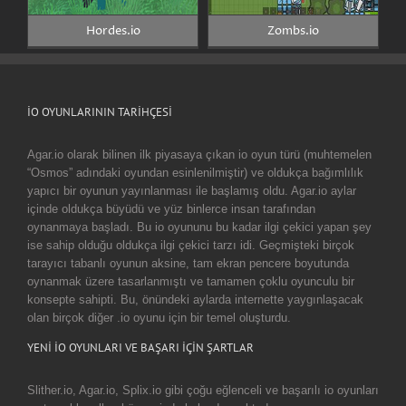
Hordes.io
Zombs.io
IO OYUNLARININ TARIHÇESI
Agar.io olarak bilinen ilk piyasaya çıkan io oyun türü (muhtemelen
“Osmos” adındaki oyundan esinlenilmiştir) ve oldukça bağımlılık
yapıcı bir oyunun yayınlanması ile başlamış oldu. Agar.io aylar
içinde oldukça büyüdü ve yüz binlerce insan tarafından
oynanmaya başladı. Bu io oyununu bu kadar ilgi çekici yapan şey
ise sahip olduğu oldukça ilgi çekici tarzı idi. Geçmişteki birçok
tarayıcı tabanlı oyunun aksine, tam ekran pencere boyutunda
oynanmak üzere tasarlanmıştı ve tamamen çoklu oyunculu bir
konsepte sahipti. Bu, önündeki aylarda internette yaygınlaşacak
olan birçok diğer .io oyunu için bir temel oluşturdu.
YENİ İO OYUNLARI VE BAŞARI İÇİN ŞARTLAR
Slither.io, Agar.io, Splix.io gibi çoğu eğlenceli ve başarılı io oyunları