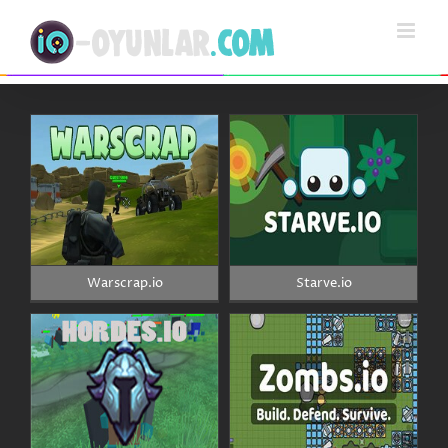
Skip
to
content
Warscrap.io
Starve.io