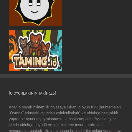
IO OYUNLARININ TARIHÇESI
Agar.io olarak bilinen ilk piyasaya çıkan io oyun türü (muhtemelen
“Osmos” adındaki oyundan esinlenilmiştir) ve oldukça bağımlılık
yapıcı bir oyunun yayınlanması ile başlamış oldu. Agar.io aylar
içinde oldukça büyüdü ve yüz binlerce insan tarafından
oynanmaya başladı. Bu io oyununu bu kadar ilgi çekici yapan şey