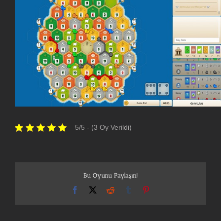
5/5 - (3 Oy Verildi)
Bu Oyunu Paylaşın!
Facebook
X
Reddit
Tumblr
Pinterest