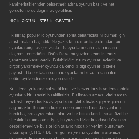
karakteristiklerinden bahsetmek adına oyunun basit ve net
görsellerine de değinmek gereklidir.
NİÇİN İO OYUN LİSTESİNİ YARATTIK?
İlk birkaç popüler io oyunundan sonra daha fazlasını bulmak için
araştırmalara başladık. Ne yazık ki hazır bir liste olmadan, bu
oyunlara erişmek çok zordu. Bu oyunların daha fazla insana
ulaşması gerektiğini düşündük ve bu yüzden kendi listemizi
yaratmaya karar verdik. Bulabildiğimiz tüm oyunları ekledik ve
birçok yardımsever oyuncu da kendi bildiği oyunları bizlerle
paylaştı. Bu noktadan sonra io oyunlarını bir adım daha ileri
götürmeyi kendimize misyon edindik.
Bu sitede, yukarıda bahsettiklerimize benzer tarzda ve temalardaki
oyunların bir listesini bulabilirsiniz. Bu listenin amacı, kimi zaman
fark edilmeyen harika .io oyunlarının daha fazla kişiye erişmesini
sağlamaktır. Bunun en büyük nedenlerinden birisi de oyunların
kendi başlarına yayımlanmaları ve her birinin kendisine ait özel bir
sitesinin bulunmasıdır. İşte, bu yüzden bizler buradayız! Oyunları
desteklemeyi ve bu site için tarayıcınızda bir yer imi oluşturmayı
unutmayın (CTRL + D). Her gün en yeni io oyunlarını sitemize
ekleyerek, listemizi güncel tutmak için çalışıyoruz. Bu yüzden ara