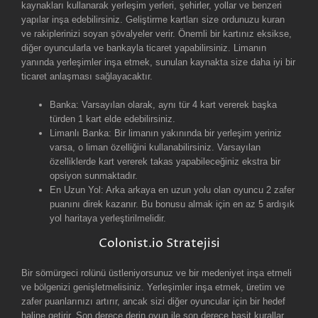
kaynakları kullanarak yerleşim yerleri, şehirler, yollar ve benzeri
yapılar inşa edebilirsiniz. Geliştirme kartları size ordunuzu kuran
ve rakiplerinizi soyan şövalyeler verir. Önemli bir kartınız eksikse,
diğer oyuncularla ve bankayla ticaret yapabilirsiniz. Limanın
yanında yerleşimler inşa etmek, sunulan kaynakta size daha iyi bir
ticaret anlaşması sağlayacaktır.
Banka: Varsayılan olarak, aynı tür 4 kart vererek başka
türden 1 kart elde edebilirsiniz.
Limanlı Banka: Bir limanın yakınında bir yerleşim yeriniz
varsa, o liman özelliğini kullanabilirsiniz. Varsayılan
özelliklerde kart vererek takas yapabileceğiniz ekstra bir
opsiyon sunmaktadır.
En Uzun Yol: Arka arkaya en uzun yolu olan oyuncu 2 zafer
puanını direk kazanır. Bu bonusu almak için en az 5 ardışık
yol haritaya yerleştirilmelidir.
Colonist.io Stratejisi
Bir sömürgeci rolünü üstleniyorsunuz ve bir medeniyet inşa etmeli
ve bölgenizi genişletmelisiniz. Yerleşimler inşa etmek, üretim ve
zafer puanlarınızı artırır, ancak sizi diğer oyuncular için bir hedef
haline getirir. Son derece derin oyun ile son derece basit kurallar.