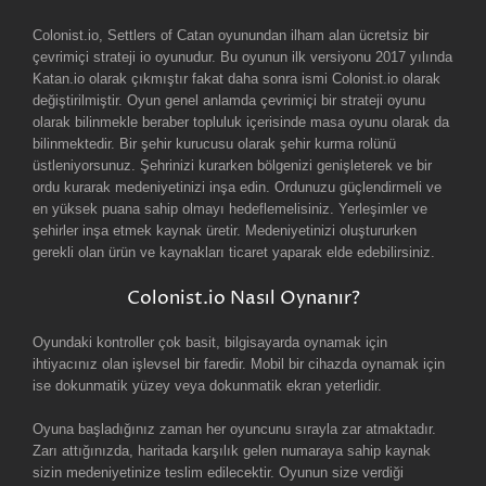
Colonist.io, Settlers of Catan oyunundan ilham alan ücretsiz bir
çevrimiçi strateji io oyunudur. Bu oyunun ilk versiyonu 2017 yılında
Katan.io olarak çıkmıştır fakat daha sonra ismi Colonist.io olarak
değiştirilmiştir. Oyun genel anlamda çevrimiçi bir strateji oyunu
olarak bilinmekle beraber topluluk içerisinde masa oyunu olarak da
bilinmektedir. Bir şehir kurucusu olarak şehir kurma rolünü
üstleniyorsunuz. Şehrinizi kurarken bölgenizi genişleterek ve bir
ordu kurarak medeniyetinizi inşa edin. Ordunuzu güçlendirmeli ve
en yüksek puana sahip olmayı hedeflemelisiniz. Yerleşimler ve
şehirler inşa etmek kaynak üretir. Medeniyetinizi oluştururken
gerekli olan ürün ve kaynakları ticaret yaparak elde edebilirsiniz.
Colonist.io Nasıl Oynanır?
Oyundaki kontroller çok basit, bilgisayarda oynamak için
ihtiyacınız olan işlevsel bir faredir. Mobil bir cihazda oynamak için
ise dokunmatik yüzey veya dokunmatik ekran yeterlidir.
Oyuna başladığınız zaman her oyuncunu sırayla zar atmaktadır.
Zarı attığınızda, haritada karşılık gelen numaraya sahip kaynak
sizin medeniyetinize teslim edilecektir. Oyunun size verdiği