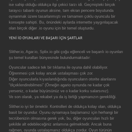
ise sahip olduğu oldukça ilgi çekici tarzı idi. Geçmişteki birçok
tarayıcı tabanlı oyunun aksine, tam ekran pencere boyutunda
oynanmak üzere tasarlanmıştı ve tamamen çoklu oyunculu bir
konsepte sahipti. Bu, önündeki aylarda internette yaygınlaşacak
olan birçok diğer .io oyunu için bir temel oluşturdu.
YENİ İO OYUNLARI VE BAŞARI İÇİN ŞARTLAR
Slither.io, Agar.io, Splix.io gibi çoğu eğlenceli ve başarılı io oyunları
şu temel kuralları bünyesinde bulundurmaktadır:
Oyuncular sadece tek bir tıklama ile oyuna dahil olabiliyor.
Öğrenmesi çok kolay ancak ustalaşması çok zor.
Diğer oyuncularla kıyaslandığında oyuncuların otorite alanlarını
“ölçeklendirebilmesi” (Örneğin agario oynunda ne kadar çok
yerseniz, o kadar büyürsünüz ve o kadar korku salarsınız).
Ve son olarak, ya rekabet ya da iş birliği yapmanızın gerekliliği.
Slither.io iyi bir örnektir. Kontrolleri de oldukça kolay olan, oldukça
basit bir oyundur. Oyunu oynamaya başlamanız için herhangi bir
tecrübenizin olmasına gerek yok, bu, diğer oyuncuları hızlı bir
şekilde alt edebileceğiniz anlamına gelmektedir. Ancak buna
rağmen, oyunda ustalaşmanız oldukça zordur. Oyun türünün